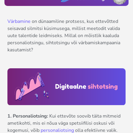
Värbamine
on dünaamiline protsess, kus ettevõtted
seisavad silmitsi küsimusega, millist meetodit valida
uute talentide leidmiseks. Millal on mõistlik kaaluda
personaliotsingu, sihtotsingu või värbamiskampaania
kasutamist?
1. Personaliotsing:
Kui ettevõte soovib täita mitmeid
ametikohti, mis ei nõua väga spetsiifilisi oskusi või
kogemusi, võib
personaliotsing
olla efektiivne valik.