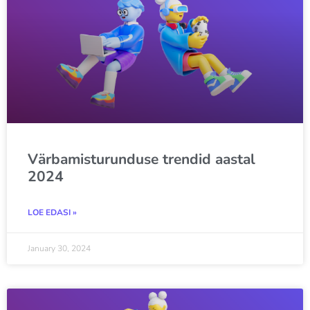
Värbamisturunduse trendid aastal
2024
LOE EDASI »
January 30, 2024