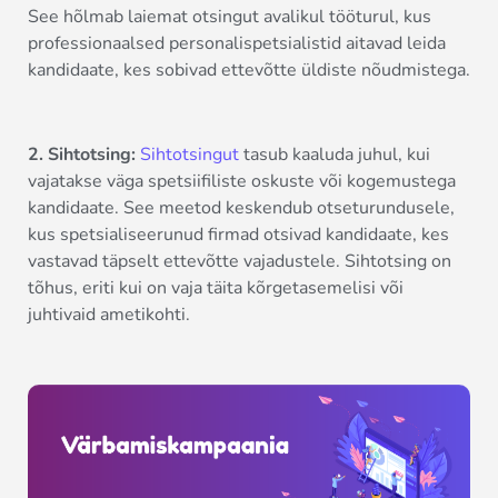
See hõlmab laiemat otsingut avalikul tööturul, kus
professionaalsed personalispetsialistid aitavad leida
kandidaate, kes sobivad ettevõtte üldiste nõudmistega.
2. Sihtotsing:
Sihtotsingut
tasub kaaluda juhul, kui
vajatakse väga spetsiifiliste oskuste või kogemustega
kandidaate. See meetod keskendub otseturundusele,
kus spetsialiseerunud firmad otsivad kandidaate, kes
vastavad täpselt ettevõtte vajadustele. Sihtotsing on
tõhus, eriti kui on vaja täita kõrgetasemelisi või
juhtivaid ametikohti.