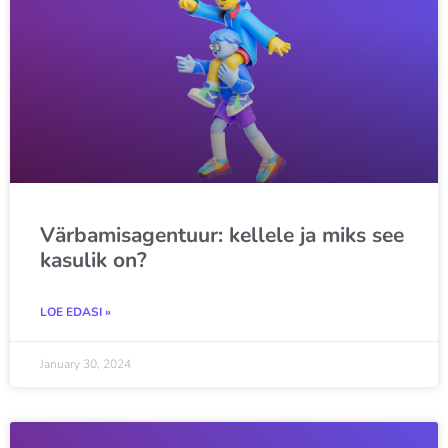
Värbamisagentuur: kellele ja miks see
kasulik on?
LOE EDASI »
January 30, 2024