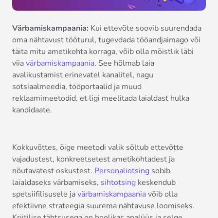
Värbamiskampaania:
Kui ettevõte soovib suurendada
oma nähtavust tööturul, tugevdada tööandjaimago või
täita mitu ametikohta korraga, võib olla mõistlik läbi
viia
värbamiskampaania
. See hõlmab laia
avalikustamist erinevatel kanalitel, nagu
sotsiaalmeedia, tööportaalid ja muud
reklaamimeetodid, et ligi meelitada laialdast hulka
kandidaate.
Kokkuvõttes, õige meetodi valik sõltub ettevõtte
vajadustest, konkreetsetest ametikohtadest ja
nõutavatest oskustest.
Personaliotsing
sobib
laialdaseks värbamiseks,
sihtotsing
keskendub
spetsiifilisusele ja
värbamiskampaania
võib olla
efektiivne strateegia suurema nähtavuse loomiseks.
Kriitilise tähtsusega on hoolikas analüüs ja selge