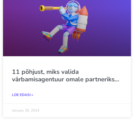
11 põhjust, miks valida
värbamisagentuur omale partneriks…
LOE EDASI »
January 30, 2024