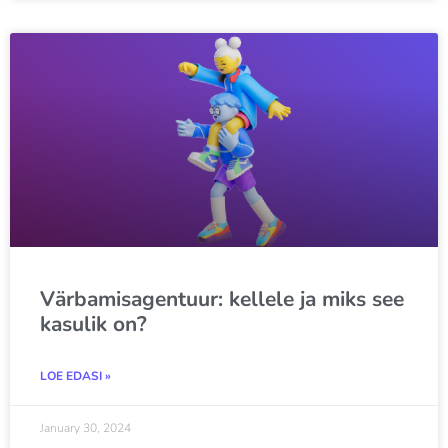
Värbamisagentuur: kellele ja miks see
kasulik on?
LOE EDASI »
January 30, 2024