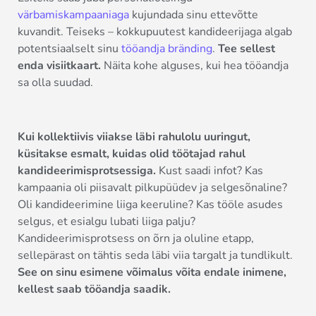
värbamiskampaaniaga
kujundada sinu ettevõtte
kuvandit. Teiseks – kokkupuutest kandideerijaga algab
potentsiaalselt sinu
tööandja bränding
.
Tee sellest
enda visiitkaart.
Näita kohe alguses, kui hea tööandja
sa olla suudad.
Kui kollektiivis viiakse läbi rahulolu uuringut,
küsitakse esmalt, kuidas olid töötajad rahul
kandideerimisprotsessiga.
Kust saadi infot? Kas
kampaania oli piisavalt pilkupüüdev ja selgesõnaline?
Oli kandideerimine liiga keeruline? Kas tööle asudes
selgus, et esialgu lubati liiga palju?
Kandideerimisprotsess on õrn ja oluline etapp,
sellepärast on tähtis seda läbi viia targalt ja tundlikult.
See on sinu esimene võimalus võita endale inimene,
kellest saab tööandja saadik.