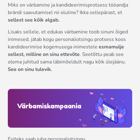
Miks on värbamine ja kandideerimisprotsess tööandja
brändi saavutamisel nii oluline? Ikka sellepärast, et
sellest see kõik algab.
Lisaks sellele, et edukas värbamine toob sinuni õiged
inimesed, jätab kogu personaliotsingu protsess koos
kandideerimise kogemusega inimestele
esmamulje
sellest, milline on sinu ettevõte
. Seetõttu peab see
olema juhitud sama läbimõeldult nagu kõik ülejäänu.
See on sinu tulevik.
Esiteks saab juba personaliotsingu