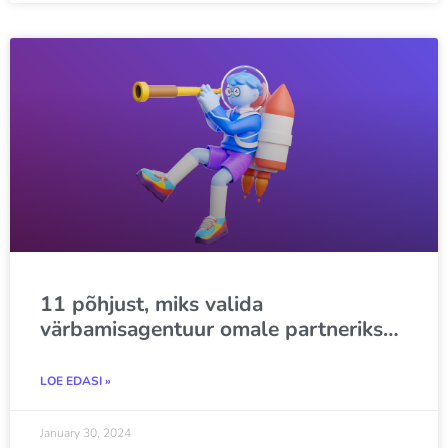
11 põhjust, miks valida
värbamisagentuur omale partneriks…
LOE EDASI »
January 30, 2024