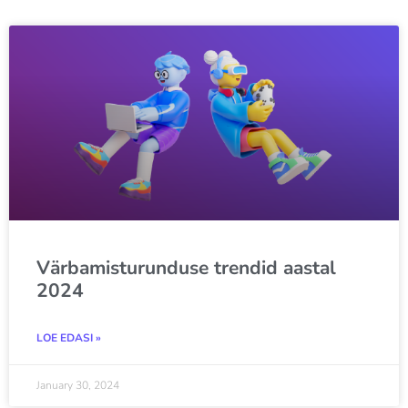
Värbamisturunduse trendid aastal
2024
LOE EDASI »
January 30, 2024