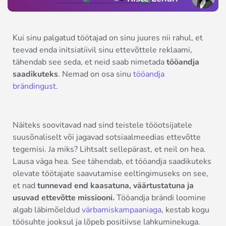
Kui sinu palgatud töötajad on sinu juures nii rahul, et
teevad enda initsiatiivil sinu ettevõttele reklaami,
tähendab see seda, et neid saab nimetada
tööandja
saadikuteks
. Nemad on osa sinu
tööandja
brändingust
.
Näiteks soovitavad nad sind teistele tööotsijatele
suusõnaliselt või jagavad sotsiaalmeedias ettevõtte
tegemisi. Ja miks? Lihtsalt sellepärast, et neil on hea.
Lausa väga hea. See tähendab, et tööandja saadikuteks
olevate töötajate saavutamise eeltingimuseks on see,
et nad
tunnevad end kaasatuna, väärtustatuna ja
usuvad ettevõtte missiooni.
Tööandja brändi loomine
algab läbimõeldud
värbamiskampaaniaga
, kestab kogu
töösuhte jooksul ja lõpeb positiivse lahkuminekuga.