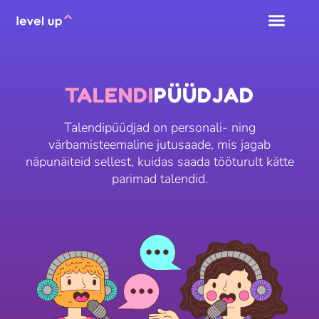
TALENDI
PÜÜDJAD
Talendipüüdjad on personali- ning
värbamisteemaline jutusaade, mis jagab
näpunäiteid sellest, kuidas saada tööturult kätte
parimad talendid.