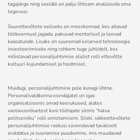
tagajärge ning seeläbi on palju lihtsam analüüsida oma
tegevusi.
Suurettevõtete eeliseks on meeskonnad, kes aitavad
töökoormust jagada, pakuvad mentorlust ja loovad
kaasatunde. Lisaks on suuremad eelarved tehnoloogia
investeerimiseks ning rohkem tuge juhtidelt, kes
mõistavad personalijuhtimise olulist rolli ettevõtte
kultuuri kujundamisel ja hoidmisel.
Muidugi, personalijuhtimine pole kunagi lihtne.
Personalivaldkonna esindajatel on igas
organisatsioonis omad keerukused, alates
vastavusnõuetest kuni töötajate silmis “halva
politseiniku” rolli omistamiseni. Siiski, väikeettevõtete
personalijuhtimise raskusi süvendavad tavaliselt
eraldatus ja suunamise puudumine, mis muudavad