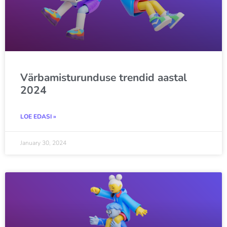
Värbamisturunduse trendid aastal
2024
LOE EDASI »
January 30, 2024