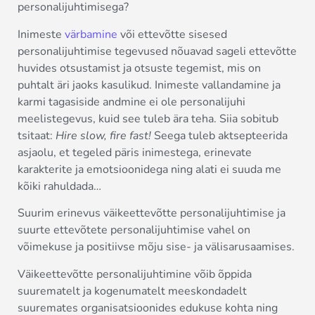
personalijuhtimisega?
Inimeste
värbamine
või ettevõtte sisesed
personalijuhtimise tegevused nõuavad sageli ettevõtte
huvides otsustamist ja otsuste tegemist, mis on
puhtalt äri jaoks kasulikud. Inimeste vallandamine ja
karmi tagasiside andmine ei ole personalijuhi
meelistegevus, kuid see tuleb ära teha. Siia sobitub
tsitaat:
Hire slow, fire fast!
Seega tuleb aktsepteerida
asjaolu, et tegeled päris inimestega, erinevate
karakterite ja emotsioonidega ning alati ei suuda me
kõiki rahuldada…
Suurim erinevus väikeettevõtte personalijuhtimise ja
suurte ettevõtete personalijuhtimise vahel on
võimekuse ja positiivse mõju sise- ja välisarusaamises.
Väikeettevõtte personalijuhtimine võib õppida
suurematelt ja kogenumatelt meeskondadelt
suuremates organisatsioonides edukuse kohta ning