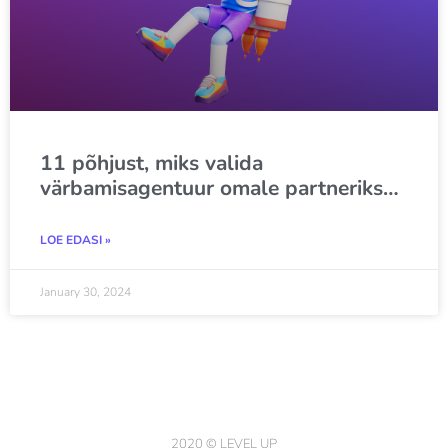
11 põhjust, miks valida
värbamisagentuur omale partneriks…
LOE EDASI »
January 30, 2024
2020 © LEVEL UP