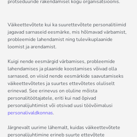
protseduuride rakendamisel kogu organisatsioonis.
Väikeettevõtete kui ka suurettevõtete personalitiimid
jagavad sarnaseid eesmärke, mis hõlmavad värbamist,
probleemide lahendamist ning tulevikuplaanide
loomist ja arendamist.
Kuigi nende eesmärgid värbamises, probleemide
lahendamises ja plaanide koostamises võivad olla
sarnased, on viisid nende eesmärkide saavutamiseks
väikeettevõtetes ja suurtes ettevõtetes oluliselt
erinevad. See erinevus on oluline mõista
personalitöötajatele, eriti kui nad õpivad
personalijuhtimist või otsivad uusi töövõimalusi
personalivaldkonnas
.
Järgnevalt uurime lähemalt, kuidas väikeettevõtete
personalijuhtimine erineb suurte ettevõtete