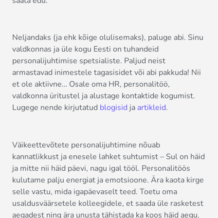
saata edu.
Neljandaks (ja ehk kõige olulisemaks), paluge abi. Sinu
valdkonnas ja üle kogu Eesti on tuhandeid
personalijuhtimise spetsialiste. Paljud neist
armastavad inimestele tagasisidet või abi pakkuda! Nii
et ole aktiivne… Osale oma HR, personalitöö,
valdkonna üritustel ja alustage kontaktide kogumist.
Lugege nende kirjutatud
blogisid
ja
artikleid
.
Väikeettevõtete personalijuhtimine nõuab
kannatlikkust ja enesele lahket suhtumist – Sul on häid
ja mitte nii häid päevi, nagu igal tööl. Personalitöös
kulutame palju energiat ja emotsioone. Ära kaota kirge
selle vastu, mida igapäevaselt teed. Toetu oma
usaldusväärsetele kolleegidele, et saada üle rasketest
aegadest ning ära unusta tähistada ka koos häid aegu.