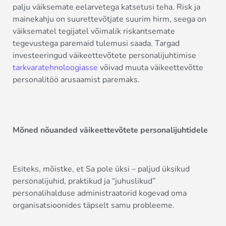
palju väiksemate eelarvetega katsetusi teha. Risk ja
mainekahju on suurettevõtjate suurim hirm, seega on
väiksematel tegijatel võimalik riskantsemate
tegevustega paremaid tulemusi saada. Targad
investeeringud väikeettevõtete personalijuhtimise
tarkvaratehnoloogiasse
võivad muuta väikeettevõtte
personalitöö arusaamist paremaks.
Mõned nõuanded väikeettevõtete personalijuhtidele
Esiteks, mõistke, et Sa pole üksi – paljud üksikud
personalijuhid, praktikud ja “juhuslikud”
personalihalduse administraatorid kogevad oma
organisatsioonides täpselt samu probleeme.