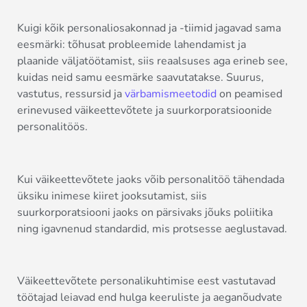
Kuigi kõik personaliosakonnad ja -tiimid jagavad sama
eesmärki: tõhusat probleemide lahendamist ja
plaanide väljatöötamist, siis reaalsuses aga erineb see,
kuidas neid samu eesmärke saavutatakse. Suurus,
vastutus, ressursid ja
värbamismeetodid
on peamised
erinevused väikeettevõtete ja suurkorporatsioonide
personalitöös.
Kui väikeettevõtete jaoks võib personalitöö tähendada
üksiku inimese kiiret jooksutamist, siis
suurkorporatsiooni jaoks on pärsivaks jõuks poliitika
ning igavnenud standardid, mis protsesse aeglustavad.
Väikeettevõtete personalikuhtimise eest vastutavad
töötajad leiavad end hulga keeruliste ja aeganõudvate