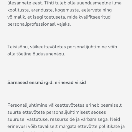
ülesannete eest. Tihti tuleb olla uuendusmeelne ilma
koolituste, arenduste, kogemuste, eelarveta ning
võimalik, et isegi toetuseta, mida kvalifitseeritud
personaliprofessionaal vajaks.
Teisisõnu, väikeettevõtetes personalijuhtimine võib
olla tõeline õudusunenägu.
Sarnased eesmärgid, erinevad viisid
Personalijuhtimine väikeettevõtetes erineb peamiselt
suurte ettevõtete personalijuhtimisest seoses
suuruse, vastutuse, ressursside ja värbamisega. Neid
erinevusi võib tavaliselt märgata ettevõtte poliitikate ja