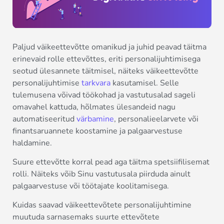
Paljud väikeettevõtte omanikud ja juhid peavad täitma
erinevaid rolle ettevõttes, eriti personalijuhtimisega
seotud ülesannete täitmisel, näiteks väikeettevõtte
personalijuhtimise
tarkvara
kasutamisel. Selle
tulemusena võivad töökohad ja vastutusalad sageli
omavahel kattuda, hõlmates ülesandeid nagu
automatiseeritud
värbamine
, personalieelarvete või
finantsaruannete koostamine ja palgaarvestuse
haldamine.
Suure ettevõtte korral pead aga täitma spetsiifilisemat
rolli. Näiteks võib Sinu vastutusala piirduda ainult
palgaarvestuse või töötajate koolitamisega.
Kuidas saavad väikeettevõtete personalijuhtimine
muutuda sarnasemaks suurte ettevõtete