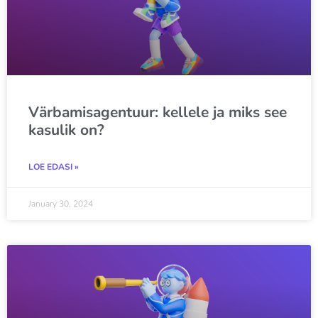
Värbamisagentuur: kellele ja miks see
kasulik on?
LOE EDASI »
January 30, 2024