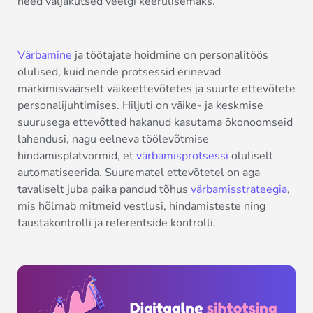
need väljakutsed veelgi keerulisemaks.
Värbamine
ja töötajate hoidmine on personalitöös
olulised, kuid nende protsessid erinevad
märkimisväärselt väikeettevõtetes ja suurte ettevõtete
personalijuhtimises. Hiljuti on väike- ja keskmise
suurusega ettevõtted hakanud kasutama ökonoomseid
lahendusi, nagu eelneva töölevõtmise
hindamisplatvormid, et
värbamisprotsessi
oluliselt
automatiseerida. Suurematel ettevõtetel on aga
tavaliselt juba paika pandud tõhus
värbamisstrateegia
,
mis hõlmab mitmeid vestlusi, hindamisteste ning
taustakontrolli ja referentside kontrolli.