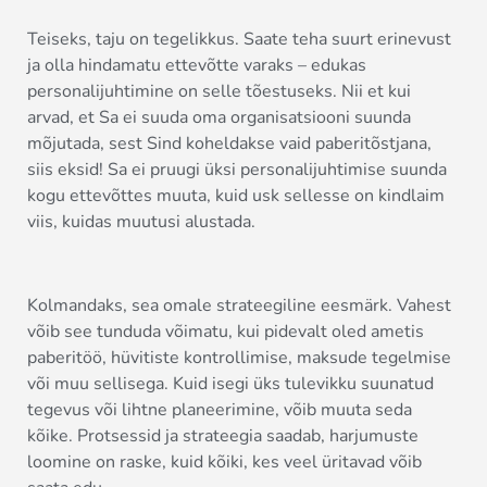
Teiseks, taju on tegelikkus. Saate teha suurt erinevust
ja olla hindamatu ettevõtte varaks – edukas
personalijuhtimine on selle tõestuseks. Nii et kui
arvad, et Sa ei suuda oma organisatsiooni suunda
mõjutada, sest Sind koheldakse vaid paberitõstjana,
siis eksid! Sa ei pruugi üksi personalijuhtimise suunda
kogu ettevõttes muuta, kuid usk sellesse on kindlaim
viis, kuidas muutusi alustada.
Kolmandaks, sea omale strateegiline eesmärk. Vahest
võib see tunduda võimatu, kui pidevalt oled ametis
paberitöö, hüvitiste kontrollimise, maksude tegelmise
või muu sellisega. Kuid isegi üks tulevikku suunatud
tegevus või lihtne planeerimine, võib muuta seda
kõike. Protsessid ja strateegia saadab, harjumuste
loomine on raske, kuid kõiki, kes veel üritavad võib