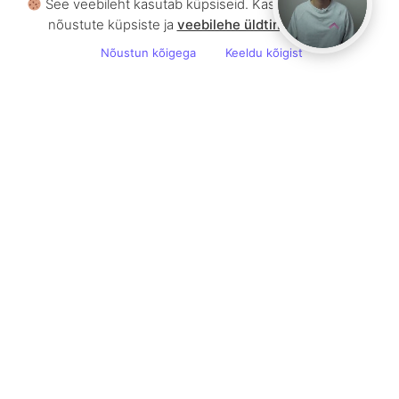
See veebileht kasutab küpsiseid. Kasutamist jätkates
nõustute küpsiste ja
veebilehe üldtingimustega .
Nõustun kõigega
Keeldu kõigist
Mõtleme globaalselt, tegutseme lokaalselt,
sihime digitaalselt
Meie kirg disaini, loovuse ning tehnoloogia vastu
eristab meid värbamisagentuurina Euroopa tööturul.
Loome Sulle personaalse värbamismudeli, mille abil
võidad talentide südamed. Palkamistoru abiga saad
kandidaate värvata, igal ajal ning sealt, kus vaja…
#levelup
Kirjuta meile