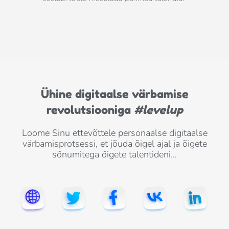
Ühine digitaalse värbamise
revolutsiooniga
#levelup
Loome Sinu ettevõttele personaalse digitaalse
värbamisprotsessi, et jõuda õigel ajal ja õigete
sõnumitega õigete talentideni…