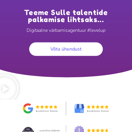
Teeme Sulle talentide
palkamise lihtsaks...
Digitaalne värbamisagentuur
#levelup
Võta ühendust