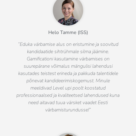
Helo Tamme (ISS)
“Eduka värbamise alus on eristumine ja soovitud
kandidaatide sihtrühmale silma jäämine.
Gamificationi kasutamine värbamises on
suurepärane võimalus mängulisi lahendusi
kasutades teistest erineda ja pakkuda talentidele
põnevat kandideerimiskogemust. Minule
meeldivad Level upi poolt koostatud
professionaalsed ja kvaliteetsed lahendused kuna
need aitavad tuua värsket vaadet Eesti
värbamisturundusse!”