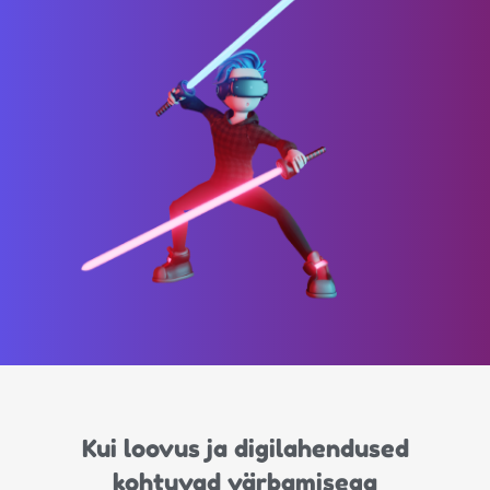
Kui loovus ja digilahendused
kohtuvad värbamisega