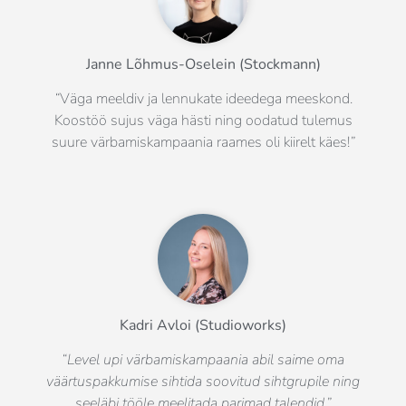
Janne Lõhmus-Oselein (Stockmann)
“
Väga meeldiv ja lennukate ideedega meeskond.
Koostöö sujus väga hästi ning oodatud tulemus
suure värbamiskampaania raames oli kiirelt käes!
”
Kadri Avloi (Studioworks)
“Level upi värbamiskampaania abil saime oma
väärtuspakkumise sihtida soovitud sihtgrupile ning
seeläbi tööle meelitada parimad talendid.”