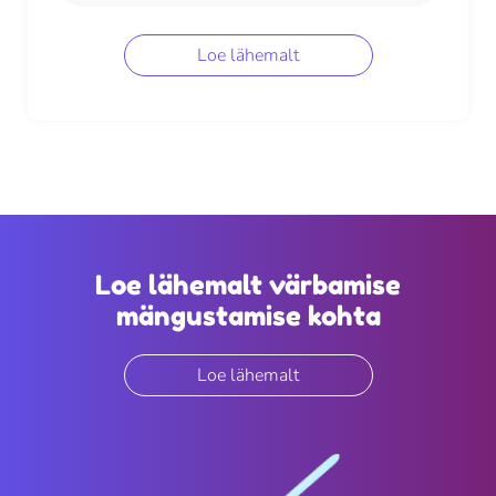
Loe lähemalt
Loe lähemalt värbamise
mängustamise kohta
Loe lähemalt