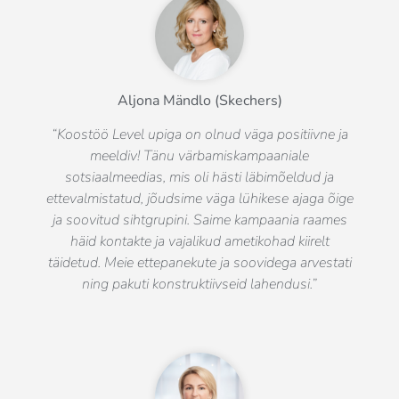
Aljona Mändlo (Skechers)
“Koostöö Level upiga on olnud väga positiivne ja
meeldiv! Tänu värbamiskampaaniale
sotsiaalmeedias, mis oli hästi läbimõeldud ja
ettevalmistatud, jõudsime väga lühikese ajaga õige
ja soovitud sihtgrupini. Saime kampaania raames
häid kontakte ja vajalikud ametikohad kiirelt
täidetud. Meie ettepanekute ja soovidega arvestati
ning pakuti konstruktiivseid lahendusi.”