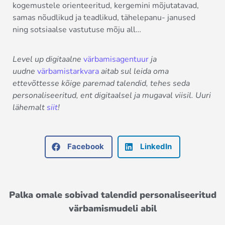
kogemustele orienteeritud, kergemini mõjutatavad,
samas nõudlikud ja teadlikud, tähelepanu- janused
ning sotsiaalse vastutuse mõju all…
Level up digitaalne
värbamisagentuur
ja
uudne
värbamistarkvara
aitab sul leida oma
ettevõttesse kõige paremad talendid, tehes seda
personaliseeritud, ent digitaalsel ja mugaval viisil. Uuri
lähemalt
siit
!
Facebook
LinkedIn
Palka omale sobivad talendid personaliseeritud
värbamismudeli abil