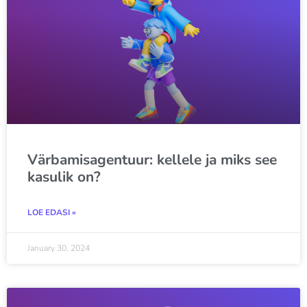
Värbamisagentuur: kellele ja miks see
kasulik on?
LOE EDASI »
January 30, 2024