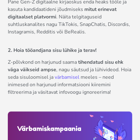
Pane Gen-Z digitaalne kirjaoskus enda heaks tööle ja
kasuta kandidaatideni jõudmiseks
mitut erinevat
digitaalset platvormi
. Näita telgitaguseid
suhtluskanalites nagu TikTokis, SnapChatis, Discordis,
Instagramis, Redditis või BeRealis.
2. Hoia tööandjana sisu lühike ja terav!
Z-põlvkond on harjunud saama
tihendatud sisu ehk
väga väikseid ampse
, nagu säutsud ja lühivideod. Hoia
seda sisuloomisel ja
värbamisel
meeles – need
inimesed on harjunud informatsiooni kiiremini
filtreerima ja väsitavat infovoogu ignoreerima!