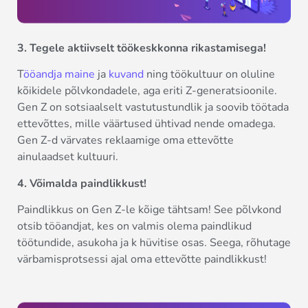
3. Tegele aktiivselt töökeskkonna rikastamisega!
T
ööandja maine
ja
kuvand
ning töökultuur on oluline
kõikidele põlvkondadele, aga eriti Z-generatsioonile.
Gen Z on sotsiaalselt vastutustundlik ja soovib töötada
ettevõttes, mille väärtused ühtivad nende omadega.
Gen Z-d värvates reklaamige oma ettevõtte
ainulaadset kultuuri.
4. Võimalda paindlikkust!
Paindlikkus on Gen Z-le kõige tähtsam! See põlvkond
otsib tööandjat, kes on valmis olema paindlikud
töötundide, asukoha ja k hüvitise osas. Seega, rõhutage
värbamisprotsessi ajal oma ettevõtte paindlikkust!