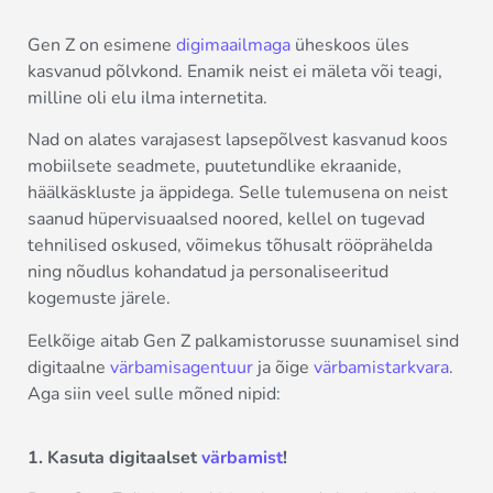
Gen Z on esimene
digimaailmaga
üheskoos üles
kasvanud põlvkond. Enamik neist ei mäleta või teagi,
milline oli elu ilma internetita.
Nad on alates varajasest lapsepõlvest kasvanud koos
mobiilsete seadmete, puutetundlike ekraanide,
häälkäskluste ja äppidega. Selle tulemusena on neist
saanud hüpervisuaalsed noored, kellel on tugevad
tehnilised oskused, võimekus tõhusalt rööprähelda
ning nõudlus kohandatud ja personaliseeritud
kogemuste järele.
Eelkõige aitab Gen Z palkamistorusse suunamisel sind
digitaalne
värbamisagentuur
ja õige
värbamistarkvara
.
Aga siin veel sulle mõned nipid:
1. Kasuta digitaalset
värbamist
!