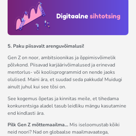
5. Paku piisavalt arenguvõimalusi!
Gen Z on noor, ambitsioonikas ja õppimisvõimelik
põlvkond. Piisavad karjäärivõimalused ja erinevad
mentorlus- või koolisprogrammid on nende jaoks
olulised. Maini ära, et suudad seda pakkuda! Muidugi
ainult juhul kui see tõsi on.
See kogemus õpetas ja kinnitas meile, et tihedama
konkurentsiga aladel tasub leidliku mängu kasutamine
end kindlasti ära.
Pilk Gen Z mõttemaailma…
Mis iseloomustab kõiki
neid noori? Nad on globaalse maailmavaatega,