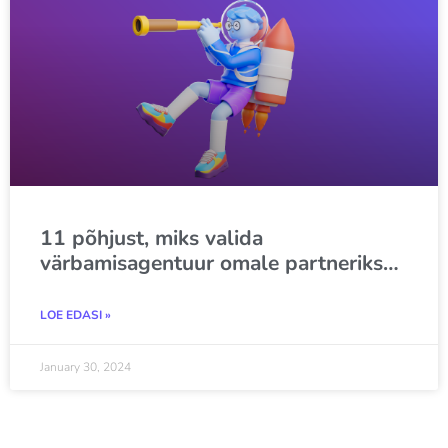
11 põhjust, miks valida
värbamisagentuur omale partneriks…
LOE EDASI »
January 30, 2024