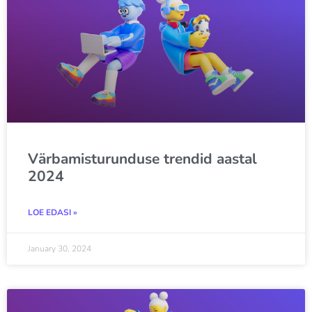
Värbamisturunduse trendid aastal
2024
LOE EDASI »
January 30, 2024