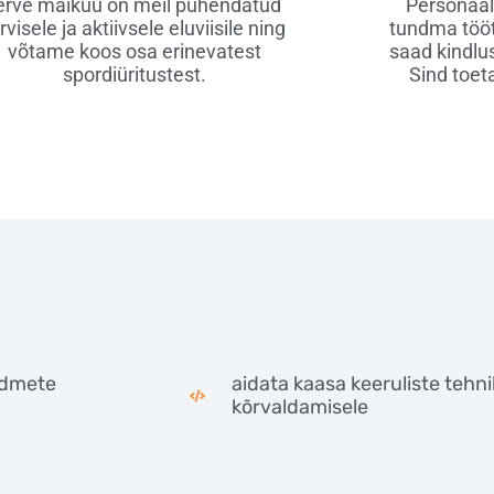
erve maikuu on meil pühendatud
Personaal
rvisele ja aktiivsele eluviisile ning
tundma tööt
võtame koos osa erinevatest
saad kindlu
spordiüritustest.
Sind toet
admete
aidata kaasa keeruliste tehni
kõrvaldamisele