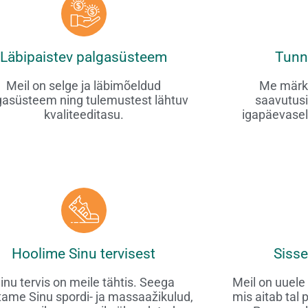
Läbipaistev palgasüsteem
Tunn
Meil on selge ja läbimõeldud
Me märka
gasüsteem ning tulemustest lähtuv
saavutusi
kvaliteeditasu.
igapäevasel
Hoolime Sinu tervisest
Siss
inu tervis on meile tähtis. Seega
Meil on uuele
tame Sinu spordi- ja massaažikulud,
mis aitab tal 