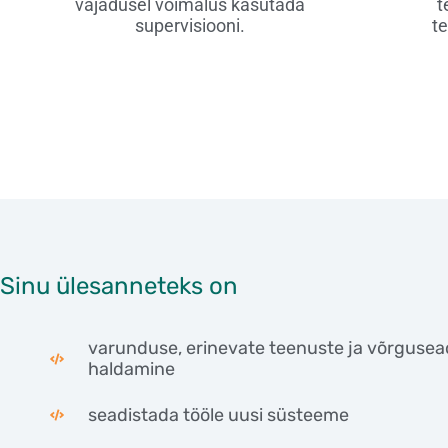
vajadusel võimalus kasutada
t
supervisiooni.
te
Sinu ülesanneteks on
varunduse, erinevate teenuste ja võrguse
haldamine
seadistada tööle uusi süsteeme