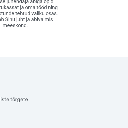
se juhendaja abiga õpid
ukassat ja oma tööd ning
stunde tehtud valiku osas.
ab Sinu juht ja abivalmis
meeskond.
liste tõrgete