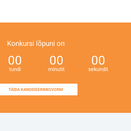
Konkursi lõpuni on
00
00
00
tundi
minutit
sekundit
TÄIDA KANDIDEERIMISVORM