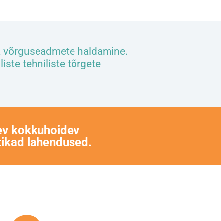
ja võrguseadmete haldamine.
iste tehniliste tõrgete
nev kokkuhoidev
tikad lahendused.