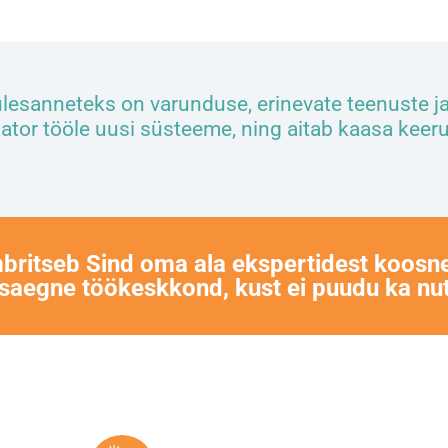
ülesanneteks on varunduse, erinevate teenuste 
ator tööle uusi süsteeme, ning aitab kaasa keerul
britseb Sind oma ala ekspertidest koos
aegne töökeskkond, kust ei puudu ka nu