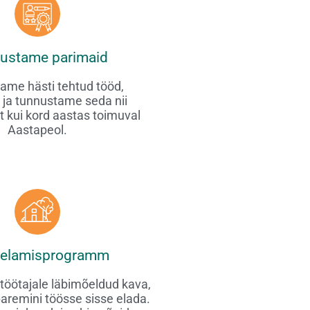
ustame parimaid
me hästi tehtud tööd,
 ja tunnustame seda nii
t kui kord aastas toimuval
Aastapeol.
eelamisprogramm
 töötajale läbimõeldud kava,
paremini töösse sisse elada.