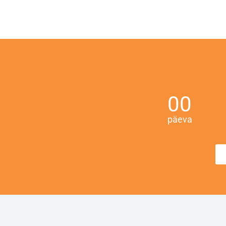
00
päeva