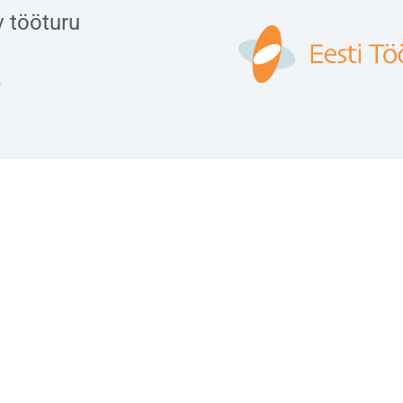
v tööturu
e