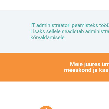
IT administraatori peamisteks töö
Lisaks sellele seadistab administra
kõrvaldamisele.
Meie juures üm
meeskond ja kaas