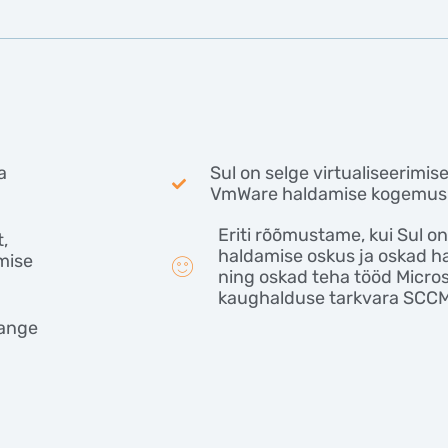
a
Sul on selge virtualiseerimis
VmWare haldamise kogemus
Eriti rõõmustame, kui Sul on
,
haldamise oskus ja oskad h
mise
ning oskad teha tööd Microso
kaughalduse tarkvara SCC
hange