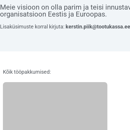
Meie visioon on olla parim ja teisi innusta
organisatsioon Eestis ja Euroopas.
Lisaküsimuste korral kirjuta:
kerstin.piik@tootukassa.e
Kõik tööpakkumised: