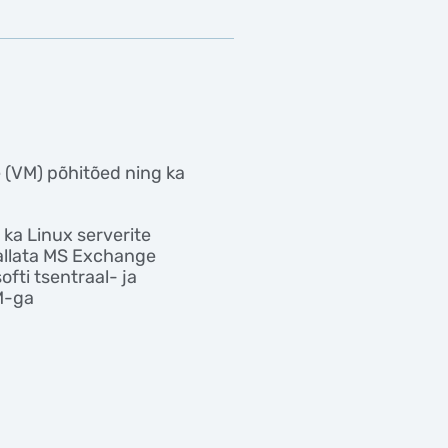
e (VM) põhitõed ning ka
 ka Linux serverite
allata MS Exchange
fti tsentraal- ja
M-ga