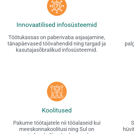
Innovaatilised infosüsteemid
Töötukassas on paberivaba asjaajamine,
tänapäevased töövahendid ning targad ja
pal
kasutajasõbralikud infosüsteemid.
Koolitused
Pakume töötajatele nii tööalaseid kui
S
meeskonnakoolitusi ning Sul on
hüvi