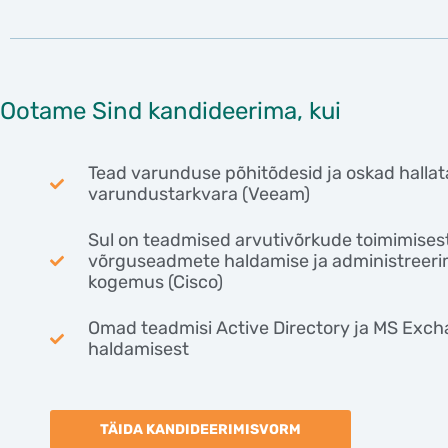
Ootame Sind kandideerima, kui
Tead varunduse põhitõdesid ja oskad hallat
varundustarkvara (Veeam)
Sul on teadmised arvutivõrkude toimimisest
võrguseadmete haldamise ja administreeri
kogemus (Cisco)
Omad teadmisi Active Directory ja MS Exc
haldamisest
TÄIDA KANDIDEERIMISVORM