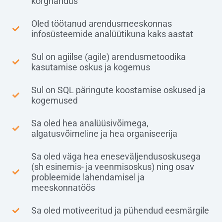
kõrgharidus
Oled töötanud arendusmeeskonnas
infosüsteemide analüütikuna kaks aastat
Sul on agiilse (agile) arendusmetoodika
kasutamise oskus ja kogemus
Sul on SQL päringute koostamise oskused ja
kogemused
Sa oled hea analüüsivõimega,
algatusvõimeline ja hea organiseerija​
Sa oled väga hea eneseväljendusoskusega
(sh esinemis- ja veenmisoskus) ning osav
probleemide lahendamisel ja
meeskonnatöös
Sa oled motiveeritud ja pühendud eesmärgile