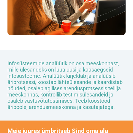
Infosüsteemide analüütik on osa meeskonnast,
mille ülesandeks on luua uusi ja kaasaegseid
infosüsteeme. Analüütik kirjeldab ja analüüsib
äriprotsessi, koostab lähteülesande ja kaardistab
nõuded, osaleb agiilses arendusprotsessis tellija
meeskonnas, kontrollib testimisülesandeid ja
osaleb vastuvõtutestimises. Teeb koostööd
äripoole, arendusmeeskonna ja kasutajatega.
Meie juures ümbritseb Sind oma ala