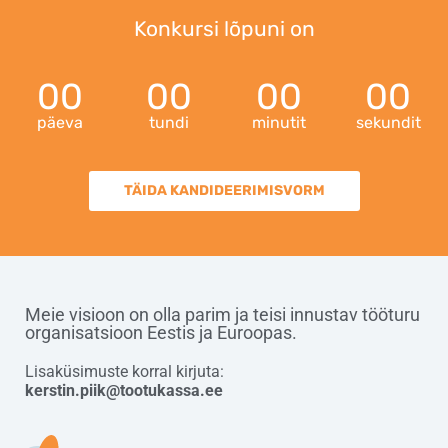
Konkursi lõpuni on
00
00
00
00
päeva
tundi
minutit
sekundit
TÄIDA KANDIDEERIMISVORM
Meie visioon on olla parim ja teisi innustav tööturu
organisatsioon Eestis ja Euroopas.
Lisaküsimuste korral kirjuta:
kerstin.piik@tootukassa.ee