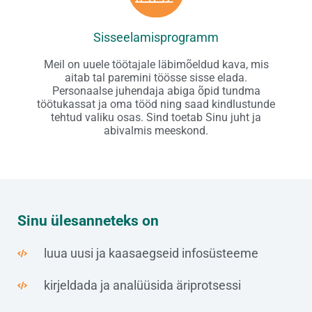
Sisseelamisprogramm
Meil on uuele töötajale läbimõeldud kava, mis
aitab tal paremini töösse sisse elada.
Personaalse juhendaja abiga õpid tundma
töötukassat ja oma tööd ning saad kindlustunde
tehtud valiku osas. Sind toetab Sinu juht ja
abivalmis meeskond.
Sinu ülesanneteks on
luua uusi ja kaasaegseid infosüsteeme
kirjeldada ja analüüsida äriprotsessi