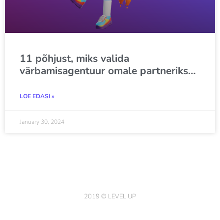
11 põhjust, miks valida
värbamisagentuur omale partneriks…
LOE EDASI »
January 30, 2024
2019 © LEVEL UP