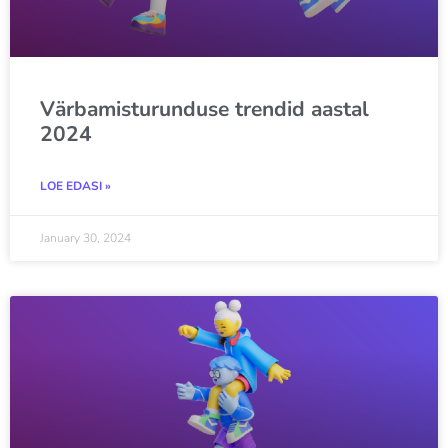
Värbamisturunduse trendid aastal
2024
LOE EDASI »
January 30, 2024