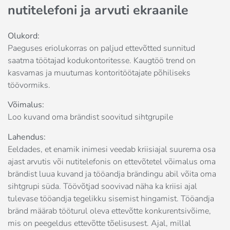
nutitelefoni ja arvuti ekraanile
Olukord:
Paeguses eriolukorras on paljud ettevõtted sunnitud
saatma töötajad kodukontoritesse. Kaugtöö trend on
kasvamas ja muutumas kontoritöötajate põhiliseks
töövormiks.
Võimalus:
Loo kuvand oma brändist soovitud sihtgrupile
Lahendus:
Eeldades, et enamik inimesi veedab kriisiajal suurema osa
ajast arvutis või nutitelefonis on ettevõtetel võimalus oma
brändist luua kuvand ja tööandja brändingu abil võita oma
sihtgrupi süda. Töövõtjad soovivad näha ka kriisi ajal
tulevase tööandja tegelikku sisemist hingamist. Tööandja
bränd määrab tööturul oleva ettevõtte konkurentsivõime,
mis on peegeldus ettevõtte tõelisusest. Ajal, millal