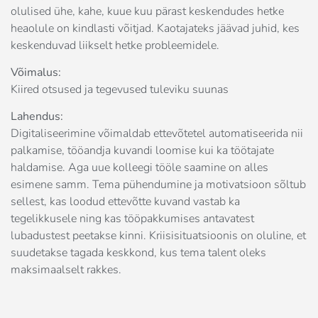
olulised ühe, kahe, kuue kuu pärast keskendudes hetke
heaolule on kindlasti võitjad. Kaotajateks jäävad juhid, kes
keskenduvad liikselt hetke probleemidele.
Võimalus:
Kiired otsused ja tegevused tuleviku suunas
Lahendus:
Digitaliseerimine võimaldab ettevõtetel automatiseerida nii
palkamise, tööandja kuvandi loomise kui ka töötajate
haldamise. Aga uue kolleegi tööle saamine on alles
esimene samm. Tema pühendumine ja motivatsioon sõltub
sellest, kas loodud ettevõtte kuvand vastab ka
tegelikkusele ning kas tööpakkumises antavatest
lubadustest peetakse kinni. Kriisisituatsioonis on oluline, et
suudetakse tagada keskkond, kus tema talent oleks
maksimaalselt rakkes.