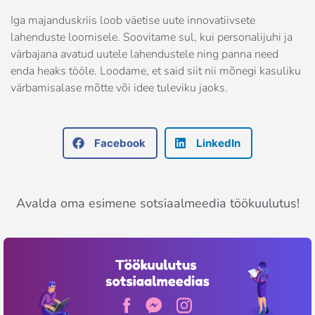
Iga majanduskriis loob väetise uute innovatiivsete
lahenduste loomisele. Soovitame sul, kui personalijuhi ja
värbajana avatud uutele lahendustele ning panna need
enda heaks tööle. Loodame, et said siit nii mõnegi kasuliku
värbamisalase mõtte või idee tuleviku jaoks.
Facebook
LinkedIn
Avalda oma esimene sotsiaalmeedia töökuulutus!