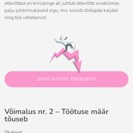
ettevõtted on kriisipinge all juhtub ettevõtte sisekliimas
palju juhtimisalaseid vigu, mis soosib töötajate karjääri
ning töö vahetamist.
OTSID AJUTIST TÖÖJÕUDU?
Võimalus nr. 2 – Töötuse määr
tõuseb
Olukord: