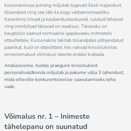
koroonaviiruse puhang mõjutab tugevalt Eesti majandust,
tööandjaid ning see läbi ka kogu värbamismaastiku.
Karantiinis linnad ja kaubanduskeskused, suletud tehased
ning inimtühjad tänavad on reaalsus. Tänaseks on
kaugtööst saanud normaalne igapäevaelu mitmetele
ettevõtetele. Koroonakriis tekitab tööandjates põhjendatud
paanikat, kuid on ettevõtteid, kes näevad kriisiolukorras
enneolematuid võimalusi talente endale krabada.
Analüüsisime, kuidas praegune kriisiolukord
personalivaldkonda mõjutab ja pakume välja 3 lahendust,
mida ettevõte konkurentsieelise saavutamiseks teha
saab.
Võimalus nr. 1 – Inimeste
tähelepanu on suunatud