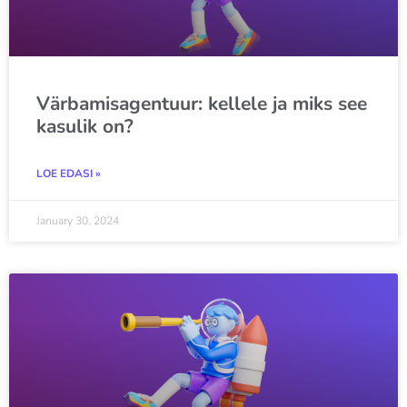
Värbamisagentuur: kellele ja miks see
kasulik on?
LOE EDASI »
January 30, 2024