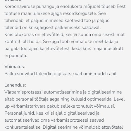
Koroonaviiruse puhangu ja eriolukorra mõjudel tõuseb Eesti
töötuse määr lühikese ajaga rekordkõrgusele. See
tähendab, et paljud inimesed kaotavad töö ja paljud
talendid on kriisijärgselt palkamiseks saadaval.
Kriisiolukorras on ettevõtteid, kes ei suuda oma sisekliimat
kontrolli all hoida. See aga loob võimaluse meelitada ja
palgata töötajaid ka ettevõtetest, keda kriis majanduslikult
ei puuduta.
Võimalus:
Palka soovitud talendid digitaalse värbamismudeli abil
Lahendus:
Värbamisprotsessi automatiseerimine ja digitaliseerimine
aitab personalitöötaja aega ning kulusid optimeerida. Level
up värbamistarkvara pakub selleks tohutult võimalusi.
Personalijuhid, kes kriisi ajal digitaliseerivad ja
automatiseerivad oma värbamisprotsessi saavad
konkurentsieelise. Digitaliseerimine võimaldab ettevõtetel