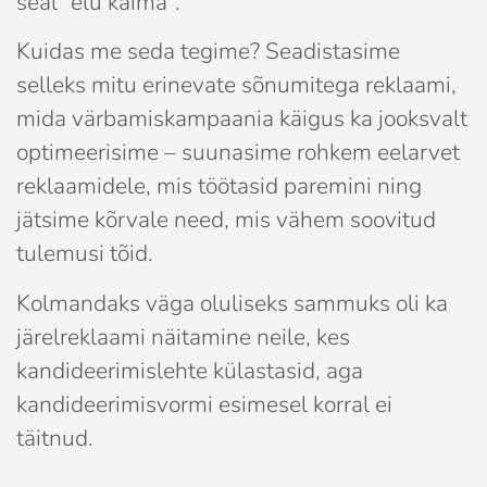
seal “elu käima”.
Kuidas me seda tegime? Seadistasime
selleks mitu erinevate sõnumitega reklaami,
mida värbamiskampaania käigus ka jooksvalt
optimeerisime – suunasime rohkem eelarvet
reklaamidele, mis töötasid paremini ning
jätsime kõrvale need, mis vähem soovitud
tulemusi tõid.
Kolmandaks väga oluliseks sammuks oli ka
järelreklaami näitamine neile, kes
kandideerimislehte külastasid, aga
kandideerimisvormi esimesel korral ei
täitnud.