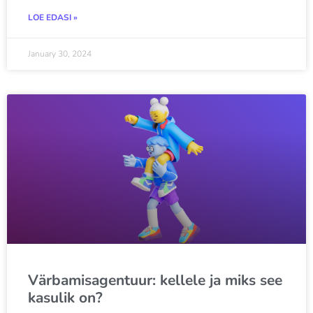
LOE EDASI »
January 30, 2024
Värbamisagentuur: kellele ja miks see
kasulik on?