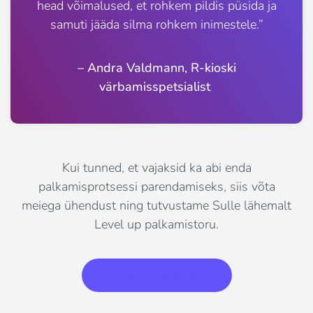
head võimalused, et rohkem pildis püsida ja
samuti jääda silma rohkem inimestele.”
– Andra Valdmann, R-kioski
värbamisspetsialist
Kui tunned, et vajaksid ka abi enda
palkamisprotsessi parendamiseks, siis võta
meiega ühendust ning tutvustame Sulle lähemalt
Level up palkamistoru.
Võta ühendust