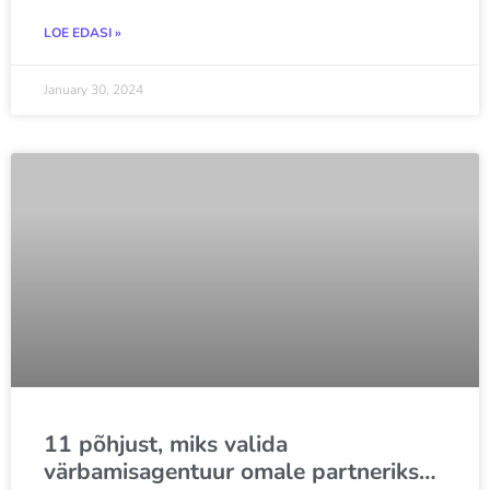
LOE EDASI »
January 30, 2024
11 põhjust, miks valida
värbamisagentuur omale partneriks…