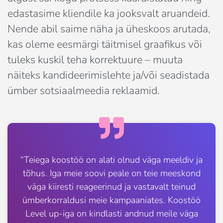
edastasime kliendile ka jooksvalt aruandeid. 
Nende abil saime näha ja üheskoos arutada, 
kas oleme eesmärgi täitmisel graafikus või 
tuleks kuskil teha korrektuure – muuta 
näiteks kandideerimislehte ja/või seadistada 
ümber sotsiaalmeedia reklaamid.
“Teiega koostöö on alati olnud väga meeldiv ja
tõhus. Iga meie soovi peale on teie meeskond
väga kiiresti reageerinud ja vastavalt teinud
ümberkorraldusi meie kampaaniates. Koostöö
Level up-iga on kindlasti andnud meile väga