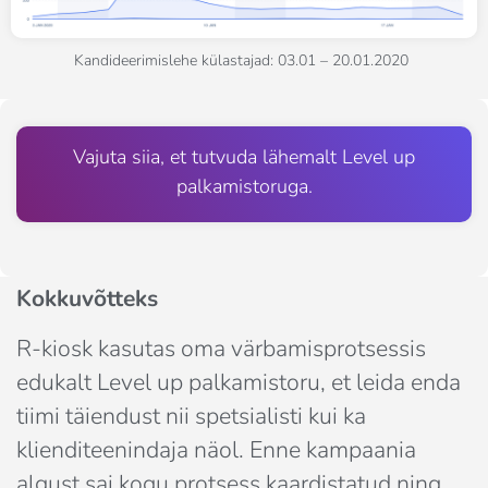
Kandideerimislehe külastajad: 03.01 – 20.01.2020
Vajuta siia, et tutvuda lähemalt Level up
palkamistoruga.
Kokkuvõtteks
R-kiosk kasutas oma värbamisprotsessis 
edukalt Level up palkamistoru, et leida enda 
tiimi täiendust nii spetsialisti kui ka 
klienditeenindaja näol. Enne kampaania 
algust sai kogu protsess kaardistatud ning 