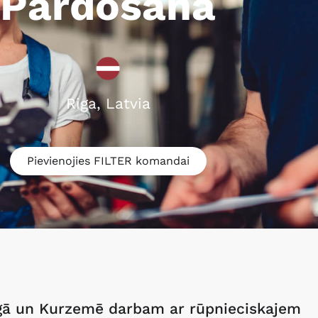
o
š
a
n
a
s
s
p
e
c
i
ā
l
i
Riga, Latvia
Pievienojies FILTER komandai
īgā un Kurzemē darbam ar rūpnieciskajem