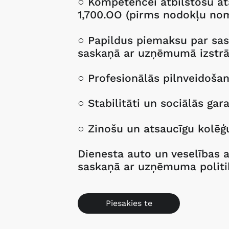
○ Kompetencei atbilstošu a
1,700.OO (pirms nodokļu no
○ Papildus piemaksu par sas
saskaņā ar uzņēmumā izstrā
○ Profesionālās pilnveidošan
○ Stabilitāti un sociālās gara
○ Zinošu un atsaucīgu kolē
Dienesta auto un veselības 
saskaņā ar uzņēmuma politi
Piesakies te