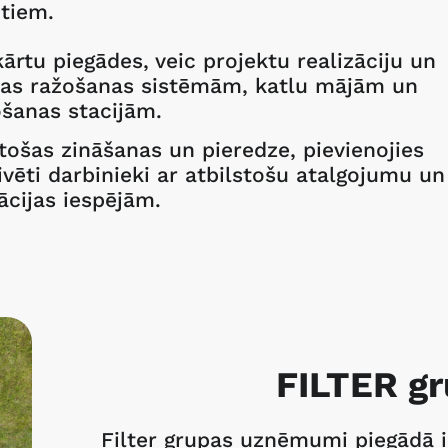
ntiem.
ārtu piegādes, veic projektu realizāciju un
ijas ražošanas sistēmām, katlu mājām un
šanas stacijām.
tošas zināšanas un pieredze, pievienojies
ēti darbinieki ar atbilstošu atalgojumu un
ācijas iespējām.
FILTER g
Filter grupas uzņēmumi piegādā i