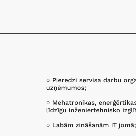
○ Pieredzi servisa darbu org
uzņēmumos;
○ Mehatronikas, enerģērtikas
līdzīgu inženiertehnisko izglī
○ Labām zināšanām IT jomā;