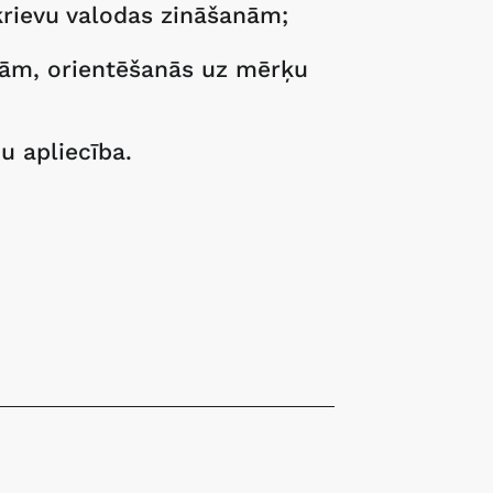
krievu valodas zināšanām;
ām, orientēšanās uz mērķu
u apliecība.