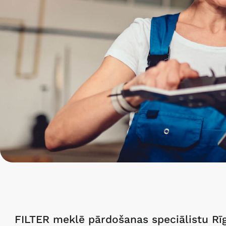
P
ā
r
d
FILTER meklē pārdošanas speciālistu R