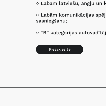
○ Labām latviešu, angļu un 
○ Labām komunikācijas spēj
sasniegšanu;
○ “B” kategorijas autovadītāj
Piesakies te