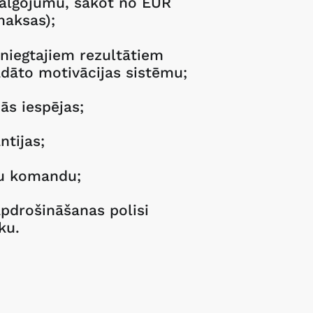
talgojumu, sākot no EUR
maksas);
niegtajiem rezultātiem
dāto motivācijas sistēmu;
ās iespējas;
ntijas;
ģu komandu;
apdrošināšanas polisi
ku.