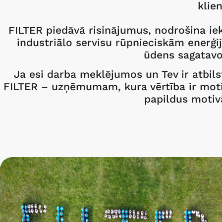
klie
FILTER piedāvā risinājumus, nodrošina iek
industriālo servisu rūpnieciskām enerģ
ūdens sagatavo
Ja esi darba meklējumos un Tev ir atbils
FILTER – uzņēmumam, kura vērtība ir motiv
papildus motiv