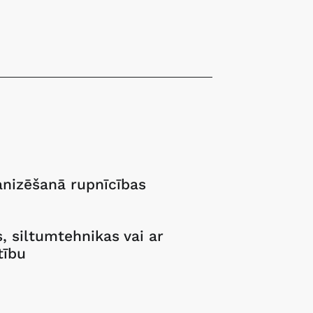
anizēšanā rupnīcības
, siltumtehnikas vai ar
tību