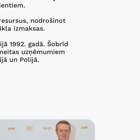
ientiem.
 resursus, nodrošinot
ikla izmaksas.
jā 1992. gadā. Šobrīd
ar meitas uzņēmumiem
ijā un Polijā.