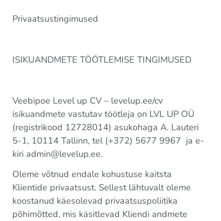
Privaatsustingimused
ISIKUANDMETE TÖÖTLEMISE TINGIMUSED
Veebipoe Level up CV – levelup.ee/cv
isikuandmete vastutav töötleja on LVL UP OÜ
(registrikood 12728014) asukohaga A. Lauteri
5-1, 10114 Tallinn, tel (+372) 5677 9967 ja e-
kiri admin@levelup.ee.
Oleme võtnud endale kohustuse kaitsta
Klientide privaatsust. Sellest lähtuvalt oleme
koostanud käesolevad privaatsuspoliitika
põhimõtted, mis käsitlevad Kliendi andmete