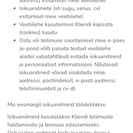
aadress) esitamisel meie veebilehel
Isikuandmete (sh sugu, vanus, cv)
esitamisel meie veebilehel
Veebilehe kasutamisel Kliendi küpsiste
(cookies) kaudu
Ostu või tellimuse sooritamisel meie e-poes
(e-pood võib paluda teatud veebilehe
aladel vabatahtlikult esitada isikuandmeid
ja personaalset informatsiooni. Nõutavad
isikuandmed võivad sisaldada nime,
aadressi, postiindeksit, e-posti aadressi,
telefoninumbrit ja cv-d)
Mis eesmärgil isikuandmeid töödeldakse
Isikuandmeid kasutatakse Kliendi tellimuste
haldamiseks ja teenuse edastamiseks.
Ostuajaloo andmeid (ostu kuupäev, teenus,