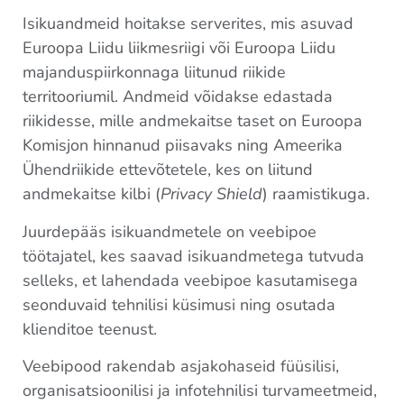
Isikuandmeid hoitakse serverites, mis asuvad
Euroopa Liidu liikmesriigi või Euroopa Liidu
majanduspiirkonnaga liitunud riikide
territooriumil. Andmeid võidakse edastada
riikidesse, mille andmekaitse taset on Euroopa
Komisjon hinnanud piisavaks ning Ameerika
Ühendriikide ettevõtetele, kes on liitund
andmekaitse kilbi (
Privacy Shield
) raamistikuga.
Juurdepääs isikuandmetele on veebipoe
töötajatel, kes saavad isikuandmetega tutvuda
selleks, et lahendada veebipoe kasutamisega
seonduvaid tehnilisi küsimusi ning osutada
klienditoe teenust.
Veebipood rakendab asjakohaseid füüsilisi,
organisatsioonilisi ja infotehnilisi turvameetmeid,