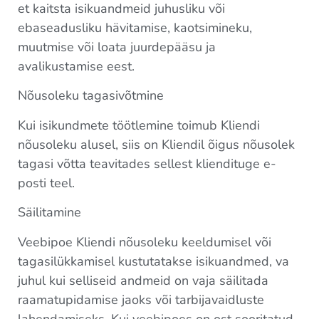
et kaitsta isikuandmeid juhusliku või
ebaseadusliku hävitamise, kaotsimineku,
muutmise või loata juurdepääsu ja
avalikustamise eest.
Nõusoleku tagasivõtmine
Kui isikundmete töötlemine toimub Kliendi
nõusoleku alusel, siis on Kliendil õigus nõusolek
tagasi võtta teavitades sellest kliendituge e-
posti teel.
Säilitamine
Veebipoe Kliendi nõusoleku keeldumisel või
tagasilükkamisel kustutatakse isikuandmed, va
juhul kui selliseid andmeid on vaja säilitada
raamatupidamise jaoks või tarbijavaidluste
lahendamiseks. Kui veebipoes on ost sooritatud,