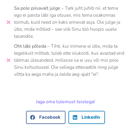
Sa pole piisavalt julge
– Tark juht juhib nii, et tema
ego ei paista läbi iga otsuse, mis tema osakonnas
toimub, kuid need on kaks erinevat asja. Ole julge ja
ütle, mida mõtled – see viib Sinu töö hoopis uuele
tasandile.
Oht läbi põleda
– Tihti, kui inimene ei ütle, mida ta
tegelikult mõtleb, tuleb ette olukordi, kus avastad end
täitmas ülesandeid, millesse sa ei usu või mis pole
Sinu kohustused. Ole sellega ettevaatlik ning julge
võtta ka aega maha ja öelda aeg-ajalt "ei".
Jaga oma tulemust teistega!
Facebook
LinkedIn