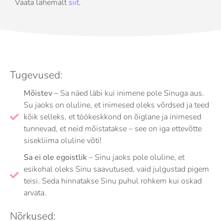
Vaata lähemalt
siit
.
Tugevused:
Mõistev –
Sa näed läbi kui inimene pole Sinuga aus.
Su jaoks on oluline, et inimesed oleks võrdsed ja teed
kõik selleks, et töökeskkond on õiglane ja inimesed
tunnevad, et neid mõistatakse – see on iga ettevõtte
sisekliima oluline võti!
Sa ei ole egoistlik
– Sinu jaoks pole oluline, et
esikohal oleks Sinu saavutused, vaid julgustad pigem
teisi. Seda hinnatakse Sinu puhul rohkem kui oskad
arvata.
Nõrkused: