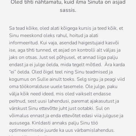
Oled tihti nähtamatu, kuid ilma Sinuta on asjad
sassis.
Sa tead kõike, oled alati kõigega kursis ja teed kõik, et
Sinu meeskond oleks rahul, hoitud ja alati
informeeritud. Kui vaja, asendad haigestujaid kasvõi
ise, aga tihti tunned, et asjad on kontrolli alt väljas ja
jaks on otsas. Just sel põhjusel, et annad liiga palju
endast ja ei julge öelda, mida tegelt mõtled. Ära karda
“ei” öelda. Oled õigel teel ning Sinu teadmised ja
kogumus on Sulle ainult toeks. Selg sirgu ja peagi viid
oma töökorralduse uuele tasemele. Ole julge, paku
välja kõik need ideed, mis oled vaikselt endasse
peitnud, sest uusi lahendusi, paremat ajakasutust ja
värskust Sinu ettevõtte juht just ootabki. Sul on
võimalus ennast ja enda ettevõtet edasi viia julguse ja
aususega. Kinldasti annaks palju Sinu töö
optimeerimisele juurde ka uus värbamislahendus.