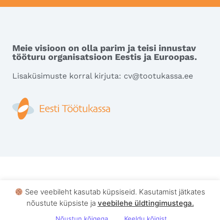
Meie visioon on olla parim ja teisi innustav
tööturu organisatsioon Eestis ja Euroopas.
Lisaküsimuste korral kirjuta: cv@tootukassa.ee
See veebileht kasutab küpsiseid. Kasutamist jätkates
nõustute küpsiste ja
veebilehe üldtingimustega .
Nõustun kõigega
Keeldu kõigist