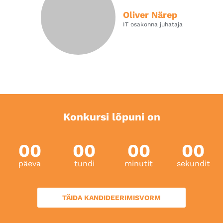
Oliver Närep
IT osakonna juhataja
Konkursi lõpuni on
00
00
00
00
päeva
tundi
minutit
sekundit
TÄIDA KANDIDEERIMISVORM