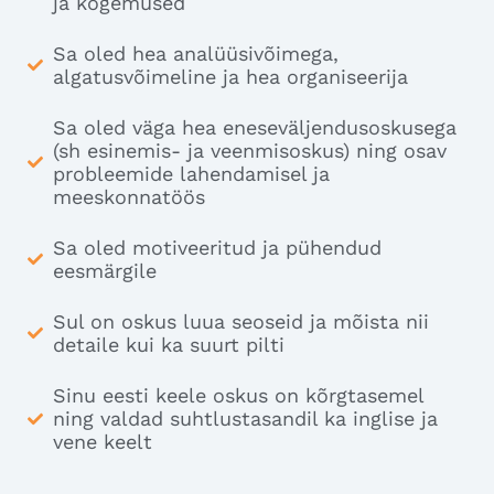
ja kogemused
Sa oled hea analüüsivõimega,
algatusvõimeline ja hea organiseerija
Sa oled väga hea eneseväljendusoskusega
(sh esinemis- ja veenmisoskus) ning osav
probleemide lahendamisel ja
meeskonnatöös
Sa oled motiveeritud ja pühendud
eesmärgile
Sul on oskus luua seoseid ja mõista nii
detaile kui ka suurt pilti
Sinu eesti keele oskus on kõrgtasemel
ning valdad suhtlustasandil ka inglise ja
vene keelt