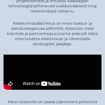
projekteerides ja ehitades kaasaegsel
tehnoloogial põhinevaid usaldusväärseid ning
merekindlaid töölaevu.
Keskkonnasäästlikkus on meie teadus- ja
arendustegevuse põhirõhk. Koostöös meie
klientide ja partneritega püüame pidevalt tõsta
oma toodete efektiivsust ja vähendada
ökoloogilist jalajälge.
Meie visiooniks on saada Läänemere piirkonna