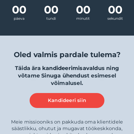
00
00
00
00
päeva
tundi
minutit
sekundit
Oled valmis pardale tulema?
Täida ära kandideerimisavaldus ning
võtame Sinuga ühendust esimesel
võimalusel.
Kandideeri siin
Meie missiooniks on pakkuda oma klientidele
säästlikku, ohutut ja mugavat töökeskkonda,