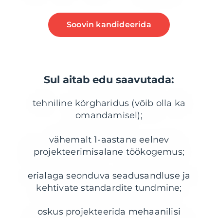
Soovin kandideerida
Sul aitab edu saavutada:
tehniline kõrgharidus (võib olla ka
omandamisel);
vähemalt 1-aastane eelnev
projekteerimisalane töökogemus;
erialaga seonduva seadusandluse ja
kehtivate standardite tundmine;
oskus projekteerida mehaanilisi