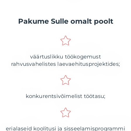
Pakume Sulle omalt poolt
väärtuslikku töökogemust
rahvusvahelistes
laevaehitusprojektides;
konkurentsivõimelist töötasu;
erialaseid koolitusi ja sisseelamisprogrammi