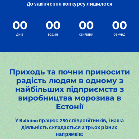
До закінчення конкурсу лишилося
00
00
00
00
днів
годин
хвилини
секунд
Приходь та почни приносити
радість людям в одному з
найбільших підприємств з
виробництва морозива в
Естонії
У Balbiino працює 250 співробітників, і наша
діяльність складається з трьох різних
напрямків: