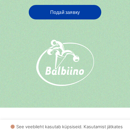
Подай заявку
See veebileht kasutab küpsiseid. Kasutamist jätkates