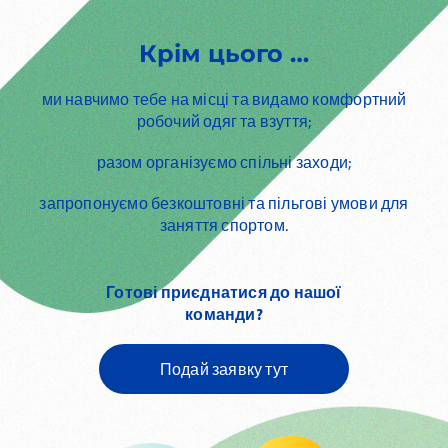
Крім цього …
ми навчимо тебе на місці та видамо комфортний
робочий одяг та взуття;
разом організуємо спільні заходи;
запропонуємо безкоштовні та пільгові умови для
заняття спортом.
Готові приєднатися до нашої
команди?
Подай заявку тут